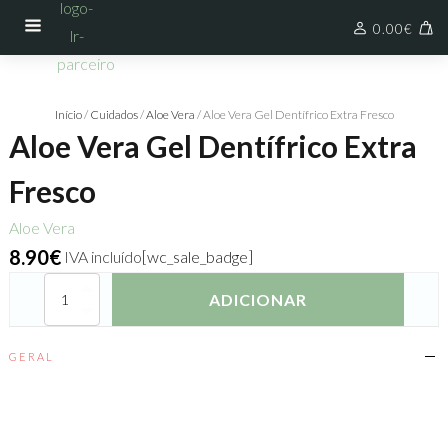
0.00
€
Início
/
Cuidados
/
Aloe Vera
/ Aloe Vera Gel Dentífrico Extra Fresco
Aloe Vera Gel Dentífrico Extra
Fresco
Aloe Vera
8.90
€
IVA incluído
[wc_sale_badge]
Quantidade
ADICIONAR
de
Aloe
Vera
GERAL
Gel
Dentífrico
Extra
Fresco