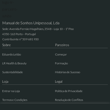
Manual de Sonhos Unipessoal, Lda
Sede: Avenida Fernão Magalhães, 3548 – Loja 10 – 1º Piso
4350-163 Porto – Portugal
Contribuinte nº 509 681 930
Sobre
Parceiros
Eduardo Leitão
Começar
LR Health & Beauty
Formação
Sustentabilidade
Histórias de Sucesso
Loja
Legal
Entrar na Loja
Política de Privacidade
Termos e Condições
Resolução de Conflitos
Contactos
Livro de Reclamações