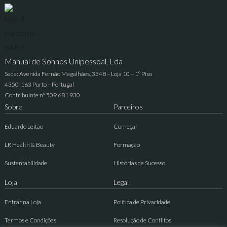
Manual de Sonhos Unipessoal, Lda
Sede: Avenida Fernão Magalhães, 3548 – Loja 10 – 1º Piso
4350-163 Porto – Portugal
Contribuinte nº 509 681 930
Sobre
Parceiros
Eduardo Leitão
Começar
LR Health & Beauty
Formação
Sustentabilidade
Histórias de Sucesso
Loja
Legal
Entrar na Loja
Política de Privacidade
Termos e Condições
Resolução de Conflitos