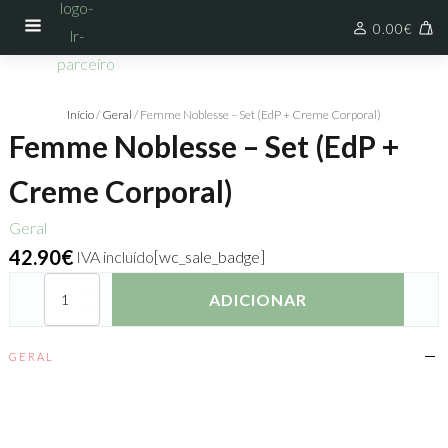
0.00
€
Início
/
Geral
/ Femme Noblesse – Set (EdP + Creme Corporal)
Femme Noblesse – Set (EdP +
Creme Corporal)
Geral
42.90
€
IVA incluído
[wc_sale_badge]
Quantidade
ADICIONAR
de
Femme
Noblesse
GERAL
–
Set
(EdP
+