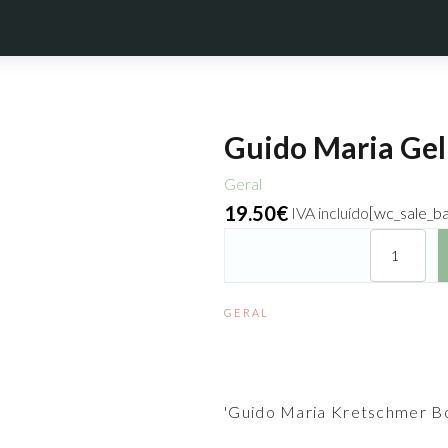
Guido Maria Gel
Geral
19.50
€
IVA incluído
[wc_sale_b
Quantidade
de
Guido
Maria
GERAL
Gel
de
Duche
Masculino
'Guido Maria Kretschmer B