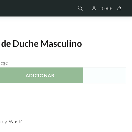
0.00
€
 de Duche Masculino
adge]
ADICIONAR
ody Wash'