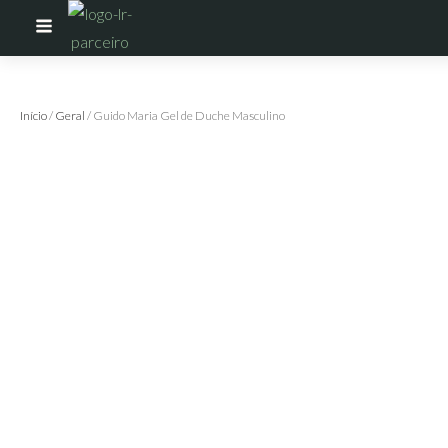
Início
/
Geral
/ Guido Maria Gel de Duche Masculino