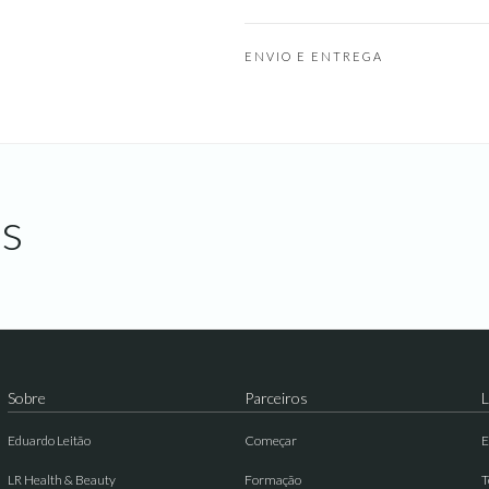
ENVIO E ENTREGA
s
Sobre
Parceiros
L
Eduardo Leitão
Começar
E
LR Health & Beauty
Formação
T