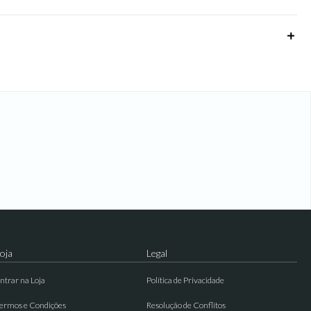
oja
Legal
ntrar na Loja
Política de Privacidade
ermos e Condições
Resolução de Conflitos