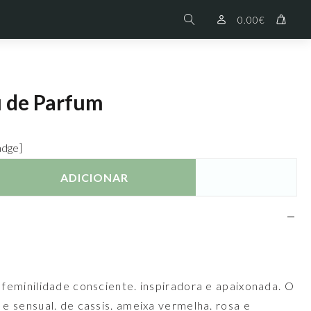
0.00
€
u de Parfum
adge]
ADICIONAR
 feminilidade consciente. inspiradora e apaixonada. O
 e sensual. de cassis. ameixa vermelha. rosa e