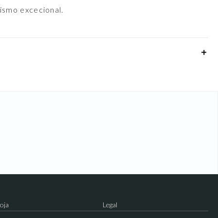
ismo excecional.
oja
Legal