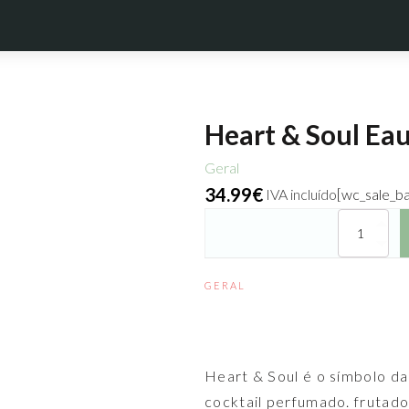
Heart & Soul Ea
Geral
34.99
€
IVA incluído
[wc_sale_b
Quantidade
de
Heart
&
GERAL
Soul
Eau
de
Parfum
Heart & Soul é o símbolo da
cocktail perfumado. frutado