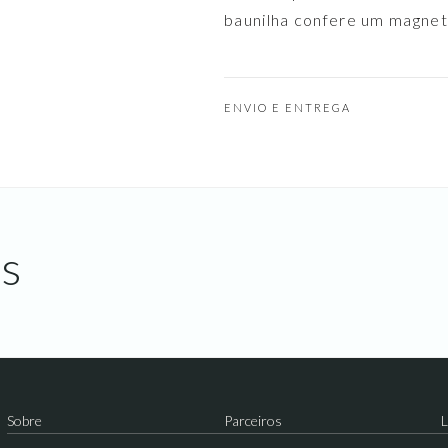
baunilha confere um magnet
ENVIO E ENTREGA
s
Sobre
Parceiros
L