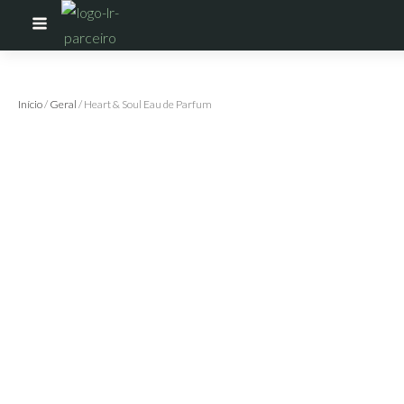
Início
/
Geral
/ Heart & Soul Eau de Parfum