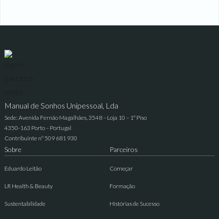
Manual de Sonhos Unipessoal, Lda
Sede: Avenida Fernão Magalhães, 3548 – Loja 10 – 1º Piso
4350-163 Porto – Portugal
Contribuinte nº 509 681 930
Sobre
Parceiros
Eduardo Leitão
Começar
LR Health & Beauty
Formação
Sustentabilidade
Histórias de Sucesso