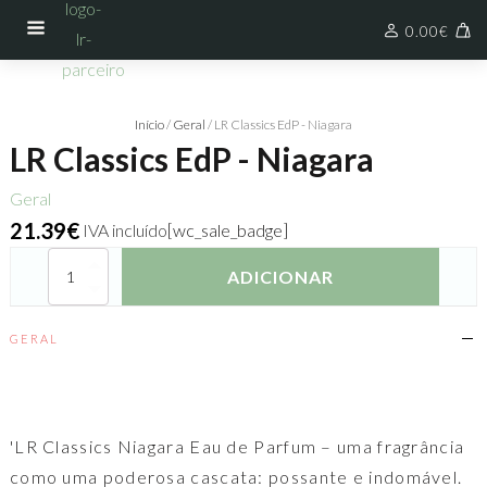
0.00
€
Início
/
Geral
/ LR Classics EdP - Niagara
LR Classics EdP - Niagara
Geral
21.39
€
IVA incluído
[wc_sale_badge]
Quantidade
ADICIONAR
de
LR
Classics
GERAL
EdP
-
Niagara
'LR Classics Niagara Eau de Parfum – uma fragrância
como uma poderosa cascata: possante e indomável.