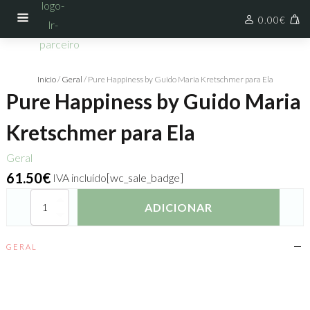
0.00
€
Início
/
Geral
/ Pure Happiness by Guido Maria Kretschmer para Ela
Pure Happiness by Guido Maria
Kretschmer para Ela
Geral
61.50
€
IVA incluído
[wc_sale_badge]
Quantidade
ADICIONAR
de
Pure
Happiness
GERAL
by
Guido
Maria
Kretschmer