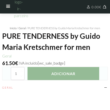
0.00
€
Início
/
Geral
/ PURE TENDERNESS by Guido Maria Kretschmer for men
PURE TENDERNESS by Guido
Maria Kretschmer for men
Geral
61.50
€
IVA incluído
[wc_sale_badge]
Quantidade
ADICIONAR
de
PURE
TENDERNESS
GERAL
by
Guido
Maria
Kretschmer