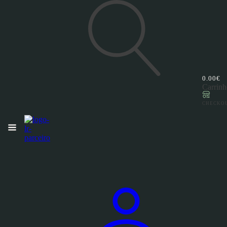
0.00
€
Pesquisar
Carrinh
por:
CHECKO