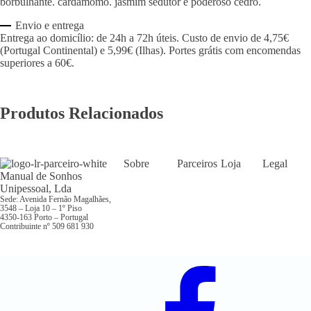
borbulhante. cardamomo. jasmim sedutor e poderoso cedro.
Envio e entrega
Entrega ao domicílio: de 24h a 72h úteis. Custo de envio de 4,75€
(Portugal Continental) e 5,99€ (Ilhas). Portes grátis com encomendas
superiores a 60€.
Produtos Relacionados
Sobre
Parceiros
Loja
Legal
Eduardo Leitão
Começar
Entrar na
Política de
Manual de Sonhos
Loja
Privacidade
Unipessoal, Lda
LR Health &
Formação
Sede: Avenida Fernão Magalhães,
Beauty
Termos e
Resolução de
3548 – Loja 10 – 1º Piso
Condições
Conflitos
Histórias de
4350-163 Porto – Portugal
Sustentabilidade
Sucesso
Contribuinte nº 509 681 930
Contactos
Livro de
Reclamações