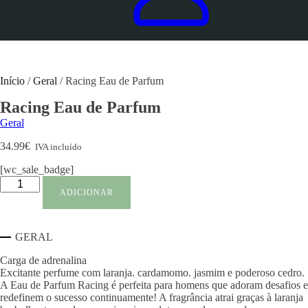
Início
/
Geral
/ Racing Eau de Parfum
Racing Eau de Parfum
Geral
34.99
€
IVA incluído
[wc_sale_badge]
Quantidade
de
ADICIONAR
Racing
Eau
de
GERAL
Parfum
Carga de adrenalina
Excitante perfume com laranja. cardamomo. jasmim e poderoso cedro.
A Eau de Parfum Racing é perfeita para homens que adoram desafios e
redefinem o sucesso continuamente! A fragrância atrai graças à laranja