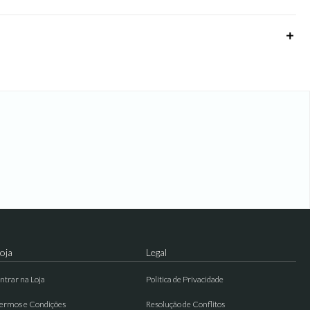
oja
Legal
ntrar na Loja
Política de Privacidade
ermos e Condições
Resolução de Conflitos