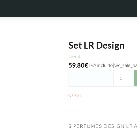
Set LR Design
Geral
59.80
€
IVA incluído
[wc_sale_b
Quantidade
de
Set
LR
GERAL
Design
3 PERFUMES DESIGN LR 