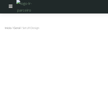
Início
/
Geral
/ Set LR Design