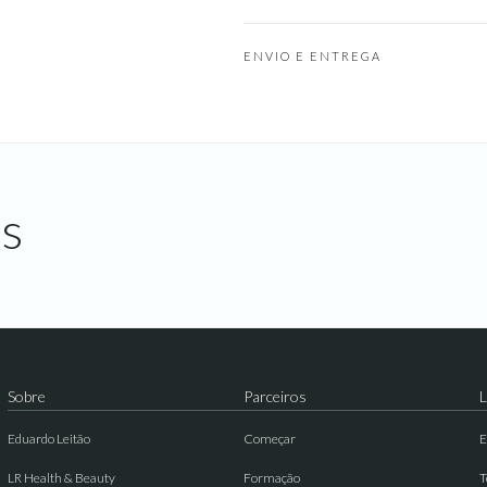
ENVIO E ENTREGA
s
Sobre
Parceiros
L
Eduardo Leitão
Começar
E
LR Health & Beauty
Formação
T