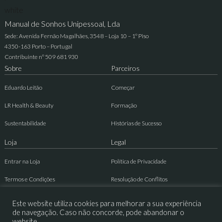
Manual de Sonhos Unipessoal, Lda
Sede: Avenida Fernão Magalhães, 3548 – Loja 10 – 1º Piso
4350-163 Porto – Portugal
Contribuinte nº 509 681 930
Sobre
Parceiros
Eduardo Leitão
Começar
LR Health & Beauty
Formação
Sustentabilidade
Histórias de Sucesso
Loja
Legal
Entrar na Loja
Política de Privacidade
Termos e Condições
Resolução de Conflitos
Contactos
Livro de Reclamações
Este website utiliza cookies para melhorar a sua experiência
de navegação. Caso não concorde, pode abandonar o
website.