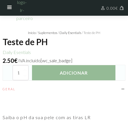
0.00
€
Início
/
Suplementos
/
Daily Esentials
/ Teste de PH
Teste de PH
Daily Esentials
2.50
€
IVA incluído
[wc_sale_badge]
Quantidade
ADICIONAR
de
Teste
de
GERAL
PH
Saiba o pH da sua pele com as tiras LR