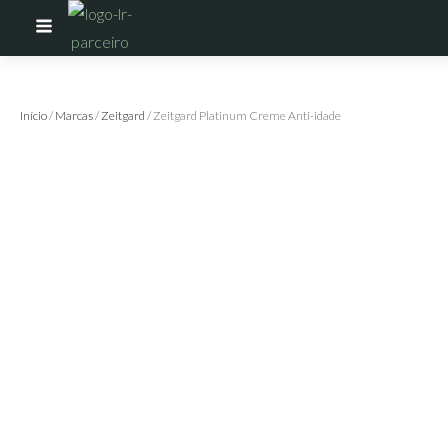
Início
/
Marcas
/
Zeitgard
/ Zeitgard Platinum Creme Anti-idade