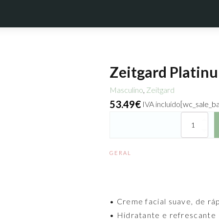
Zeitgard Platin
Masculino
,
Zeitgard
53.49
€
IVA incluído
[wc_sale_b
Quantidade
de
Zeitgard
Platinum
GERAL
Creme
Anti-
idade
• Creme facial suave, de rá
• Hidratante e refrescante