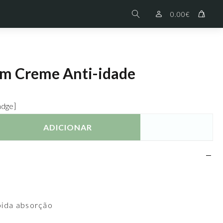
0.00
€
um Creme Anti-idade
adge]
ADICIONAR
pida absorção