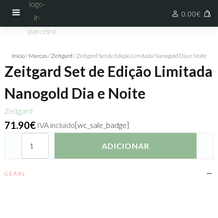
0.00
€
Início
/
Marcas
/
Zeitgard
/ Zeitgard Set de Edição Limitada Nanogold Dia e Noite
Zeitgard Set de Edição Limitada
Nanogold Dia e Noite
Zeitgard
71.90
€
IVA incluído
[wc_sale_badge]
Quantidade
ADICIONAR
de
Zeitgard
Set
GERAL
de
Edição
Limitada
Nanogold