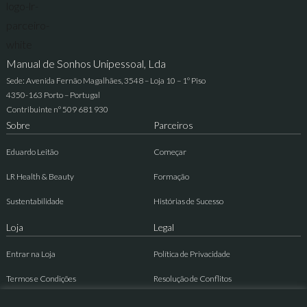
Manual de Sonhos Unipessoal, Lda
Sede: Avenida Fernão Magalhães, 3548 – Loja 10 – 1º Piso
4350-163 Porto – Portugal
Contribuinte nº 509 681 930
Sobre
Parceiros
Eduardo Leitão
Começar
LR Health & Beauty
Formação
Sustentabilidade
Histórias de Sucesso
Loja
Legal
Entrar na Loja
Política de Privacidade
Termos e Condições
Resolução de Conflitos
Contactos
Livro de Reclamações