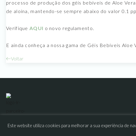
processo de produção dos géis bebíveis de Aloe Vera
de aloína, mantendo-se sempre abaixo do valor 0.1 
Verifique
AQUI
o novo regulamento.
E ainda conheça a nossa gama de Géis Bebíveis Aloe 
Voltar
Este website utiliza cookies para melhorar a sua experiência de
Manual de Sonhos Unipessoal, Lda
Sede: Avenida Fernão Magalhães, 3548 – Loja 10 – 1º Piso