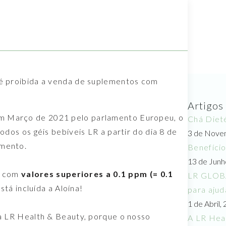
 é proibida a venda de suplementos com
Artigos
m Março de 2021 pelo parlamento Europeu, o
Chá Dieté
odos os géis bebíveis LR a partir do dia 8 de
3 de Nove
amento.
Benefício
13 de Junh
s com
valores superiores a 0.1 ppm (= 0.1
LR GLOBA
stá incluída a Aloína!
para ajud
1 de Abril,
la LR Health & Beauty, porque o nosso
A LR Hea