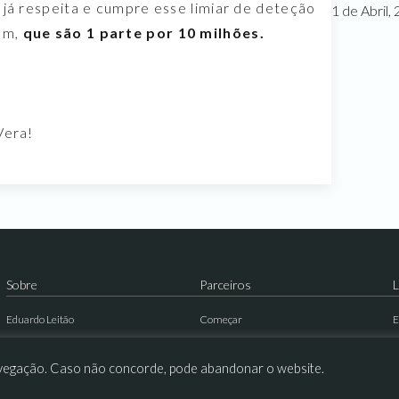
 já respeita e cumpre esse limiar de deteção
1 de Abril,
ppm,
que são 1 parte por 10 milhões.
Vera!
Sobre
Parceiros
L
Eduardo Leitão
Começar
E
LR Health & Beauty
Formação
T
 navegação. Caso não concorde, pode abandonar o website.
Sustentabilidade
Histórias de Sucesso
C