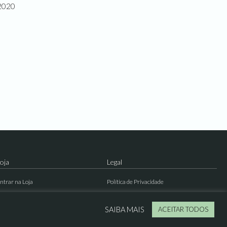
 2020
oja
Legal
ntrar na Loja
Política de Privacidade
ermos e Condições
Resolução de Conflitos
SAIBA MAIS
ACEITAR TODOS
ontactos
Livro de Reclamações