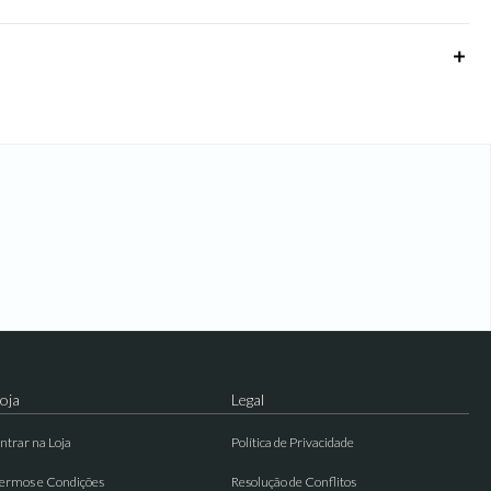
oja
Legal
ntrar na Loja
Política de Privacidade
ermos e Condições
Resolução de Conflitos