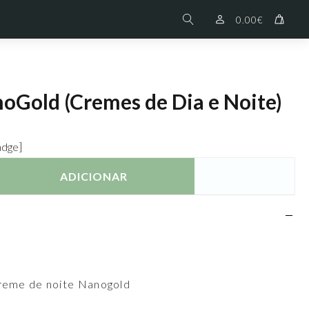
0.00
€
noGold (Cremes de Dia e Noite)
adge]
ADICIONAR
reme de noite Nanogold