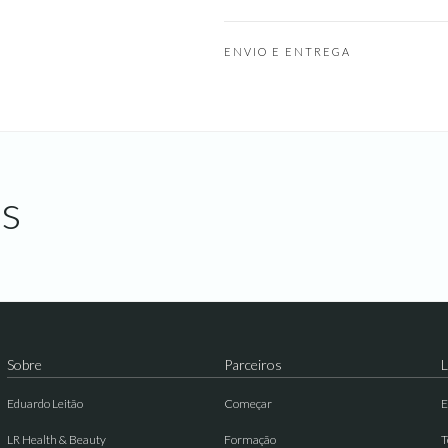
ENVIO E ENTREGA
s
Sobre
Parceiros
L
Eduardo Leitão
Começar
E
LR Health & Beauty
Formação
T