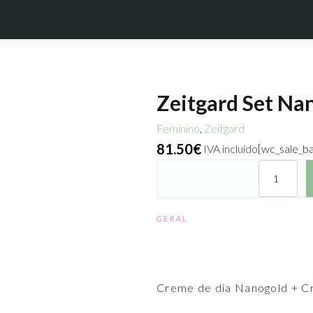
Zeitgard Set Na
Feminino
,
Zeitgard
81.50
€
IVA incluído
[wc_sale_b
Quantidade
de
Zeitgard
Set
GERAL
NanoGold
(Cremes
de
Dia
Creme de dia Nanogold + C
e
Noite)