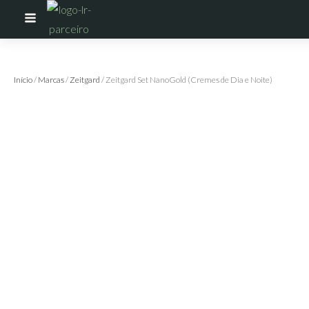
Início
/
Marcas
/
Zeitgard
/ Zeitgard Set NanoGold (Cremes de Dia e Noite)