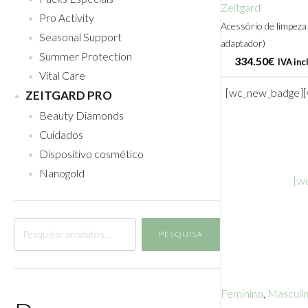
Zeitgard
Pro Activity
Acessório de limpeza
Seasonal Support
adaptador)
Summer Protection
334.50
€
IVA inc
Vital Care
[wc_new_badge]
ZEITGARD PRO
Beauty Diamonds
Cuidados
Dispositivo cosmético
Nanogold
[w
Pesquisar
PESQUISA
por:
Feminino
,
Masculi