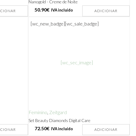
Nanogold - Creme de Noite
50.90
€
IVA incluído
ICIONAR
ADICIONAR
[wc_new_badge]
[wc_sale_badge]
[wc_sec_image]
Feminino
,
Zeitgard
Set Beauty Diamonds Digital Care
72.50
€
IVA incluído
ICIONAR
ADICIONAR