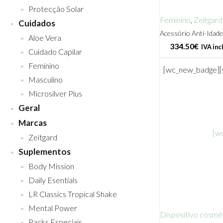
Protecção Solar
Feminino
,
Zeitgard
Cuidados
Acessório Anti-Ida
Aloe Vera
334.50
€
IVA inc
Cuidado Capilar
Feminino
[wc_new_badge]
Masculino
Microsilver Plus
Geral
Marcas
[w
Zeitgard
Suplementos
Body Mission
Daily Esentials
LR Classics Tropical Shake
Mental Power
Dispositivo cosmé
Packs Especiais