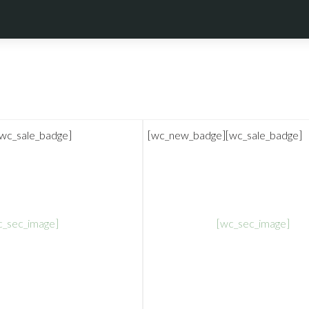
[wc_sale_badge]
[wc_new_badge]
[wc_sale_badge]
c_sec_image]
[wc_sec_image]