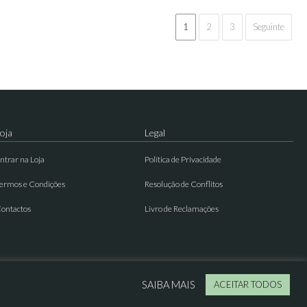
1
2
3
Seguinte
oja
Legal
ntrar na Loja
Política de Privacidade
ermos e Condições
Resolução de Conflitos
ontactos
Livro de Reclamações
SAIBA MAIS
ACEITAR TODOS