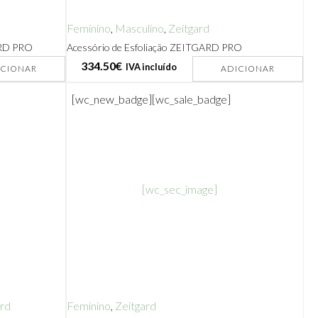
Feminino
,
Masculino
,
Zeitgard
ARD PRO
Acessório de Esfoliação ZEITGARD PRO
334.50
€
IVA incluído
ICIONAR
ADICIONAR
[wc_new_badge]
[wc_sale_badge]
[wc_sec_image]
ard
Feminino
,
Zeitgard