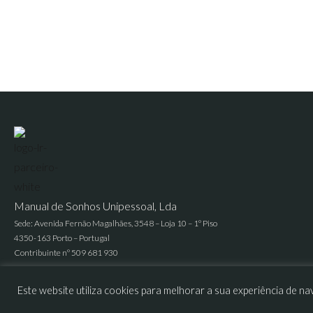
Manual de Sonhos Unipessoal, Lda
Sede: Avenida Fernão Magalhães, 3548 – Loja 10 – 1º Piso
4350-163 Porto – Portugal
Contribuinte nº 509 681 930
Este website utiliza cookies para melhorar a sua experiência de
© 2026 | LR MANUAL DE SONHOS