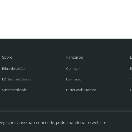
Sobre
Parceiros
L
Eduardo Leitão
Começar
E
LR Health & Beauty
Formação
T
Sustentabilidade
Histórias de Sucesso
C
 navegação. Caso não concorde, pode abandonar o website.