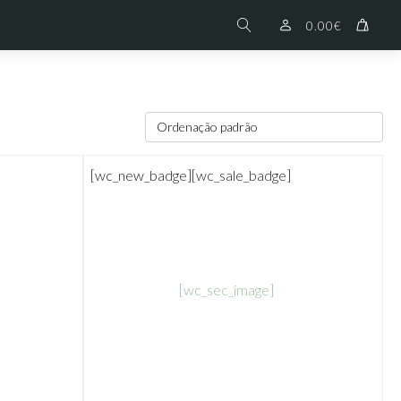
0.00
€
[wc_new_badge]
[wc_sale_badge]
[wc_sec_image]