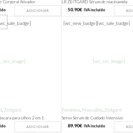
Corporal Ativador
LR ZEITGARD Sérum de niacinamida
50.90
€
uído
IVA incluído
ADICIONAR
AD
[wc_sale_badge]
[wc_new_badge]
[wc_sale_badge]
c_sec_image]
[wc_sec_image]
d
,
Zeitgard
Feminino
,
Masculino
,
Zeitgard
scara para olhos 2 em 1
Serox Sérum de Cuidado Intensivo
89.90
€
uído
IVA incluído
ADICIONAR
AD