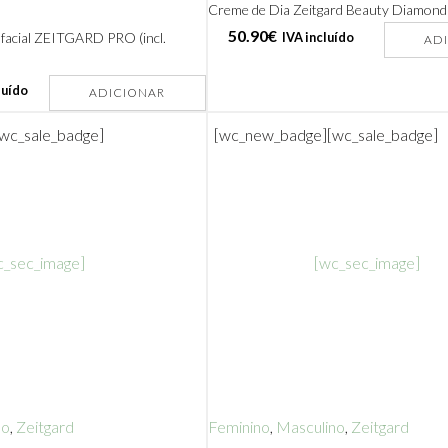
Creme de Dia Zeitgard Beauty Diamond
50.90
€
 facial ZEITGARD PRO (incl.
IVA incluído
AD
luído
ADICIONAR
[wc_sale_badge]
[wc_new_badge]
[wc_sale_badge]
c_sec_image]
[wc_sec_image]
no
,
Zeitgard
Feminino
,
Masculino
,
Zeitgard