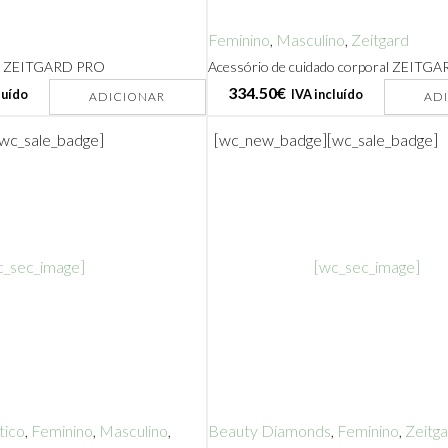
Feminino
,
Masculino
,
Zeitgard
de ZEITGARD PRO
Acessório de cuidado corporal ZEITG
334.50
€
luído
IVA incluído
ADICIONAR
AD
[wc_sale_badge]
[wc_new_badge]
[wc_sale_badge]
c_sec_image]
[wc_sec_image]
tico
,
Feminino
,
Masculino
,
Beauty Diamonds
,
Feminino
,
Zeitg