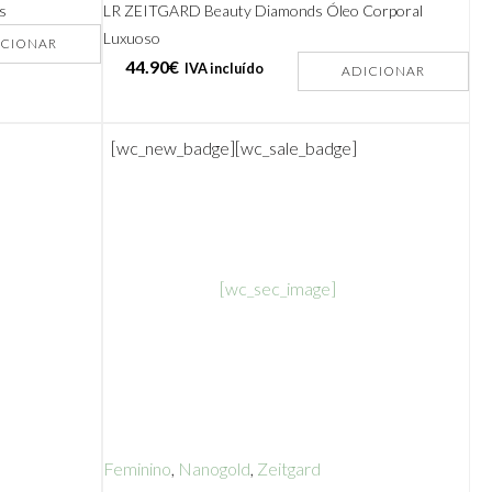
s
LR ZEITGARD Beauty Diamonds Óleo Corporal
Luxuoso
ICIONAR
44.90
€
IVA incluído
ADICIONAR
[wc_new_badge]
[wc_sale_badge]
[wc_sec_image]
Feminino
,
Nanogold
,
Zeitgard