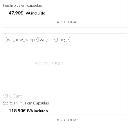
Reishi plus em cápsulas
47.90
€
IVA incluído
ADICIONAR
[wc_new_badge]
[wc_sale_badge]
[wc_sec_image]
Vital Care
Set Reishi Plus em Cápsulas
118.90
€
IVA incluído
ADICIONAR