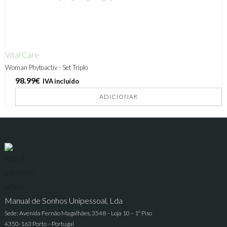
Vital Care
Woman Phytoactiv - Set Triplo
98.99
€
IVA incluído
ADICIONAR
Manual de Sonhos Unipessoal, Lda
Sede: Avenida Fernão Magalhães, 3548 – Loja 10 – 1º Piso
4350-163 Porto – Portugal