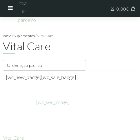
0.00
€
Início
/
Suplementos
/ Vital Care
Vital Care
[wc_new_badge]
[wc_sale_badge]
[wc_sec_image]
Vital Care