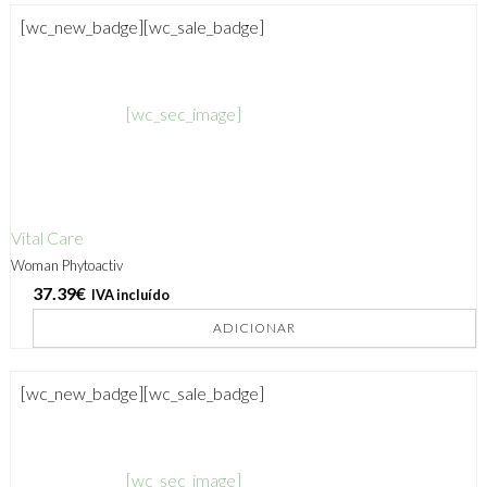
[wc_new_badge]
[wc_sale_badge]
[wc_sec_image]
Vital Care
Woman Phytoactiv
37.39
€
IVA incluído
ADICIONAR
[wc_new_badge]
[wc_sale_badge]
[wc_sec_image]